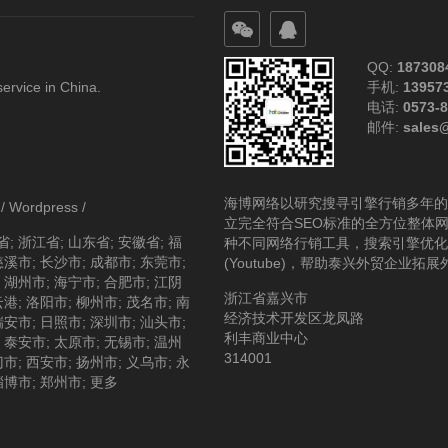
QQ:
187308
service in China.
手机:
13957
电话:
0573-
邮件:
sales
海博网络以研究搜寻引擎行销多年的
/
Wordpress
/
立完全符合SEO标准的全方位整体
省
;
浙江省
;
山东省
;
安徽省
;
福
种不同网络行销工具，搜索引擎优化(S
慈溪市
;
长沙市
;
成都市
;
东莞市
;
(Youtube)，帮助泰兴外贸企业拓
;
湖州市
;
海宁市
;
合肥市
;
江阴
浙江省嘉兴市
云港
;
洛阳市
;
柳州市
;
茂名市
;
南
经济技术开发区龙凤路
瑞安市
;
日照市
;
深圳市
;
汕头市
;
利丰商业中心
;
泰安市
;
太原市
;
无锡市
;
温州
314001
门市
;
西安市
;
扬州市
;
义乌市
;
永
淄博市
;
郑州市
;
更多