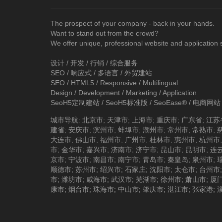
The prospect of your company - back in your hands.
Want to stand out from the crowd?
We offer unique, professional website and application 
设计 / 开发 / 行销 / 综合服务
SEO / 响应式 / 多语言 / 外贸建站
SEO / HTML5 / Responsive / Multilingual
Design / Development / Marketing / Application
SeoH5定制建站
/
SeoH5标准版
/
SeoEase®
/
电商网站
城市导航
:
北京市
;
天津市
;
上海市
;
重庆市
;
广东省
;
江苏
建省
;
安庆市
;
滨州市
;
蚌埠市
;
潮州市
;
常州市
;
常熟市
;
大连市
;
佛山市
;
福州市
;
广州市
;
桂林市
;
惠州市
;
杭州市
市
;
金华市
;
嘉兴市
;
济南市
;
济宁市
;
昆山市
;
昆明市
;
连
京市
;
宁波市
;
南昌市
;
南宁市
;
青岛市
;
秦皇岛
;
泉州市
;
顺德市
;
苏州市
;
绍兴市
;
石家庄
;
沈阳市
;
太仓市
;
台州市
市
;
潍坊市
;
威海市
;
武汉市
;
芜湖市
;
徐州市
;
萧山市
;
厦
康市
;
烟台市
;
珠海市
;
中山市
;
肇庆市
;
湛江市
;
张家港
;