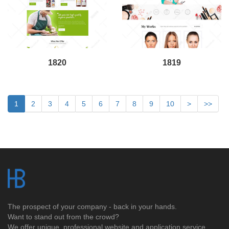
1820
1819
1
2
3
4
5
6
7
8
9
10
>
>>
The prospect of your company - back in your hands.
Want to stand out from the crowd?
We offer unique, professional website and application service