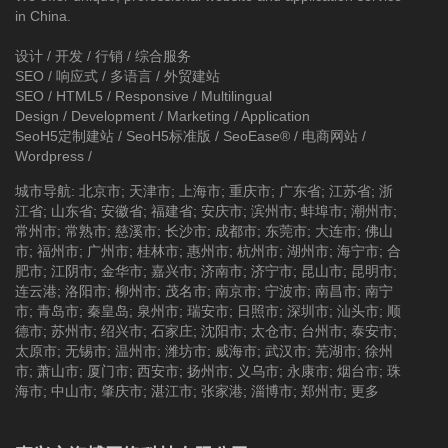
in China.
设计 / 开发 / 行销 / 综合服务
SEO / 响应式 / 多语言 / 外贸建站
SEO / HTML5 / Responsive / Multilingual
Design / Development / Marketing / Application
SeoH5定制建站
/
SeoH5标准版
/
SeoEase®
/
电商网站
/
Wordpress
/
城市导航
:
北京市
;
天津市
;
上海市
;
重庆市
;
广东省
;
江苏省
;
浙
江省
;
山东省
;
安徽省
;
福建省
;
安庆市
;
滨州市
;
蚌埠市
;
潮州市
;
常州市
;
常熟市
;
慈溪市
;
长沙市
;
成都市
;
东莞市
;
大连市
;
佛山
市
;
福州市
;
广州市
;
桂林市
;
惠州市
;
杭州市
;
湖州市
;
海宁市
;
合
肥市
;
江阴市
;
金华市
;
嘉兴市
;
济南市
;
济宁市
;
昆山市
;
昆明市
;
连云港
;
洛阳市
;
柳州市
;
茂名市
;
南京市
;
宁波市
;
南昌市
;
南宁
市
;
青岛市
;
秦皇岛
;
泉州市
;
瑞安市
;
日照市
;
深圳市
;
汕头市
;
顺
德市
;
苏州市
;
绍兴市
;
石家庄
;
沈阳市
;
太仓市
;
台州市
;
泰安市
;
太原市
;
无锡市
;
温州市
;
潍坊市
;
威海市
;
武汉市
;
芜湖市
;
徐州
市
;
萧山市
;
厦门市
;
西安市
;
扬州市
;
义乌市
;
永康市
;
烟台市
;
珠
海市
;
中山市
;
肇庆市
;
湛江市
;
张家港
;
淄博市
;
郑州市
;
更多